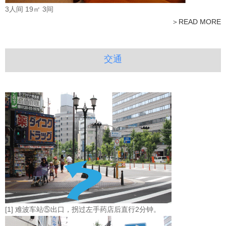
3人间 19㎡ 3间
＞READ MORE
交通
[1] 难波车站⑤出口，拐过左手药店后直行2分钟。