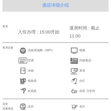
酒店详细介绍
客房
退房时间 : 截止
入住办理 : 15:00开始
11:00
客房设备
无线局域网（WIFI）
电视
空调
内线电话
冰箱
茶具
电热壶
台灯
吹风机
浴室·卫生间
浴室
浴衣
毛巾
洗漱用品