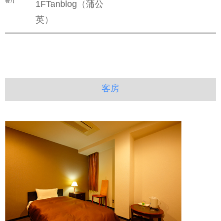
餐厅
1FTanblog（蒲公
英）
客房