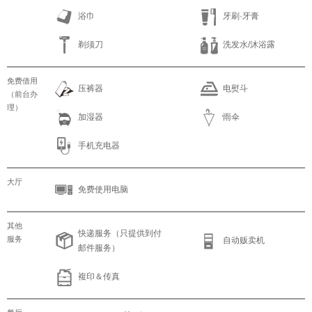
浴巾
牙刷·牙膏
剃须刀
洗发水/沐浴露
免费借用
压裤器
电熨斗
（前台办
理）
加湿器
雨伞
手机充电器
大厅
免费使用电脑
其他
快递服务（只提供到付
服务
自动贩卖机
邮件服务）
複印＆传真